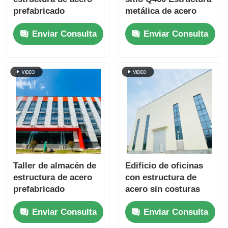
prefabricado
metálica de acero
innovador para
Taller de oficinas
Enviar Consulta
Enviar Consulta
espacios industriales
Edificios de oficinas
preparados para el
de trabajo pesado
futuro.
Taller de almacén de
Edificio de oficinas
estructura de acero
con estructura de
prefabricado
acero sin costuras
personalizado con
industrial, taller
Enviar Consulta
Enviar Consulta
certificación
prefabricado y
BREEAM
almacén