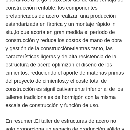
construcción rentable: los componentes
Edificio de estructura de acero
prefabricados de acero realizan una producción
estandarizada en fábrica y un montaje rápido in
situ,lo que acorta en gran medida el período de
Taller de estructura de acero
construcción y reduce los costos de mano de obra
y gestión de la construcciónMientras tanto, las
almacén de estructuras de acero
características ligeras y de alta resistencia de la
estructura de acero optimizan el diseño de los
El depósito de estructuras de acero
cimientos, reduciendo el aporte de materias primas
del proyecto de cimientos.y el coste total de
construcción es significativamente inferior al de los
Estructura de acero pesada
talleres tradicionales de hormigón con la misma
escala de construcción y función de uso.
Puente de estructura de acero
En resumen,El taller de estructuras de acero no
Oficina de estructura de acero
solo proporciona un espacio de producción sólido y