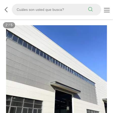
2
/
5