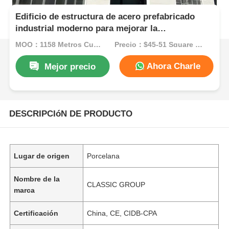
Edificio de estructura de acero prefabricado
industrial moderno para mejorar la
productividad del taller.
MOQ：1158 Metros Cuadrados
Precio：$45-51 Square Meters
Ahora Charle
Mejor precio
DESCRIPCIóN DE PRODUCTO
Lugar de origen
Porcelana
Nombre de la
CLASSIC GROUP
marca
Certificación
China, CE, CIDB-CPA