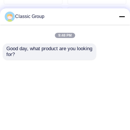
Classic Group
9:48 PM
Good day, what product are you looking 
for?
Taller de almacén de
Taller de estructura
estructura de acero
de acero a prueba de
prefabricado
intemperie,
resistente a la
industrial,
Enviar Consulta
Enviar Consulta
corrosión, estándar
prefabricado, edificio
americano
de almacén con
estructura de acero
Inicio
Mapa del Sitio
Contactar Ahora
Desktop Site
Mapa del Sitio
Políticas de privacidad