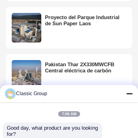
Proyecto del Parque Industrial
de Sun Paper Laos
Pakistan Thar 2X330MWCFB
Central eléctrica de carbón
Classic Group
Honduras San Pedro Sula Centro
7:06 AM
Comercial Grande
Good day, what product are you looking 
for?