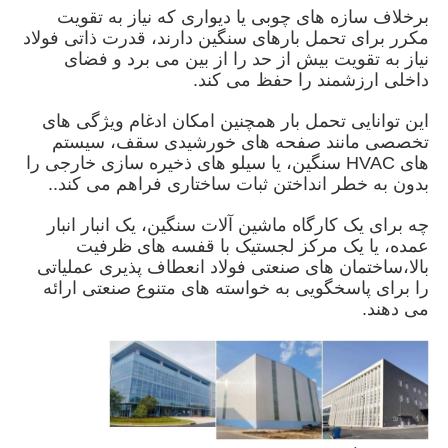
برخلاف سازه های چوبی یا دیواری که نیاز به تقویت
مکرر برای تحمل بارهای سنگین دارند، قدرت ذاتی فولاد
دربارهی ما
نیاز به تقویت بیش از حد را از بین می برد و فضای
داخلی ارزشمند را حفظ می کند.
این توانایی تحمل بار همچنین امکان ادغام ویژگی های
کارخانه تور
تخصصی مانند صفحه های خورشیدی سقف، سیستم
های HVAC سنگین، یا سیلو های ذخیره سازی خارجی را
بدون به خطر انداختن ثبات ساختاری فراهم می کند..
کنترل کیفیت
چه برای یک کارگاه ماشین آلات سنگین، یک انبار انبار
عمده، یا یک مرکز لجستیک با قفسه های ظرفیت
تماس با ما
بالا،ساختمان های صنعتی فولاد انعطاف پذیری عملیاتی
را برای پاسخگویی به خواسته های متنوع صنعتی ارائه
می دهند.
اخبار
همه موارد
درخواست نقل قول