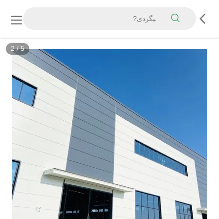
2
/
5