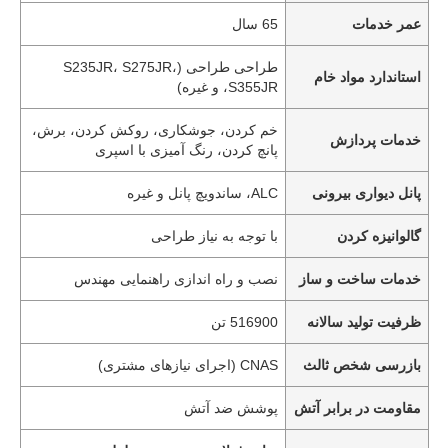
عمر خدمات
65 سال
طراحی طراحی (S235JR، S275JR،
استاندارد مواد خام
S355JR، و غیره)
خم کردن، جوشکاری، روکش کردن، برش،
خدمات پردازش
پانچ کردن، رنگ آمیزی با اسپری
پانل دیواری بیرونی
ALC، ساندویچ پانل و غیره
گالوانیزه کردن
با توجه به نیاز طراحی
خدمات ساخت و ساز
نصب و راه اندازی راهنمایی مهندس
ظرفیت تولید سالانه
516900 تن
بازرسی شخص ثالث
CNAS (اجرای نیازهای مشتری)
مقاومت در برابر آتش
پوشش ضد آتش