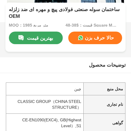
ساختمان سوله صنعتی فولادی پیچ و مهره ای ضد زلزله
OEM
قیمت：$38-48 Square Meters
MOQ：1985 متر مربع
حالا حرف بزن
بهترین قیمت
توضیحات محصول
محل منبع
چین
CLASSIC GROUP（CHINA STEEL
نام تجاری
STRUCTURE）
CE-EN1090(EXC4), GB(Highest
گواهی
Level）,S1