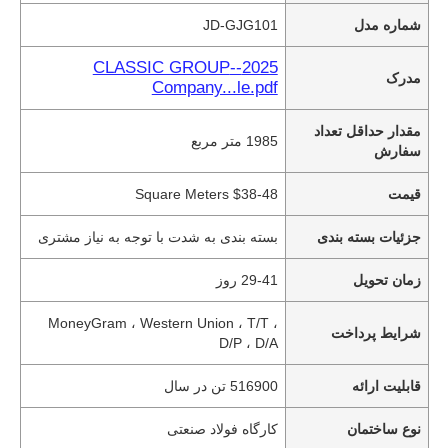
شماره مدل
JD-GJG101
2025--CLASSIC GROUP
مدرک
Company...le.pdf
مقدار حداقل تعداد
1985 متر مربع
سفارش
قیمت
$38-48 Square Meters
جزئیات بسته بندی
بسته بندی به شدت با توجه به نیاز مشتری
زمان تحویل
29-41 روز
MoneyGram ، Western Union ، T/T ،
شرایط پرداخت
D/P ، D/A
قابلیت ارائه
516900 تن در سال
نوع ساختمان
کارگاه فولاد صنعتی