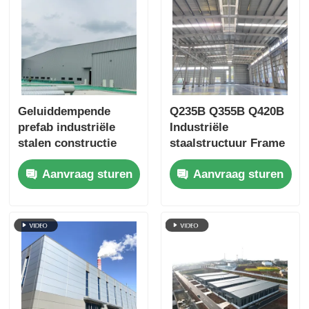
Geluiddempende
Q235B Q355B Q420B
prefab industriële
Industriële
stalen constructie
staalstructuur Frame
gebouw magazijn
AISC Standard
Aanvraag sturen
Aanvraag sturen
loods fabricage
Custom