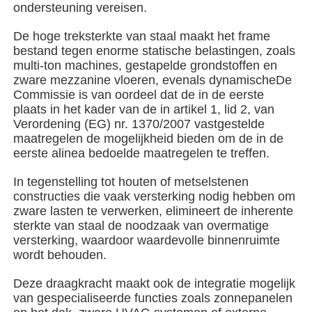
ondersteuning vereisen.
De hoge treksterkte van staal maakt het frame
Over ons
bestand tegen enorme statische belastingen, zoals
multi-ton machines, gestapelde grondstoffen en
zware mezzanine vloeren, evenals dynamische
De
Fabrieksreis
Commissie is van oordeel dat de in de eerste
plaats in het kader van de in artikel 1, lid 2, van
Verordening (EG) nr. 1370/2007 vastgestelde
Kwaliteitscontrole
maatregelen de mogelijkheid bieden om de in de
eerste alinea bedoelde maatregelen te treffen.
Contacteer ons
In tegenstelling tot houten of metselstenen
constructies die vaak versterking nodig hebben om
zware lasten te verwerken, elimineert de inherente
nieuws
sterkte van staal de noodzaak van overmatige
versterking, waardoor waardevolle binnenruimte
wordt behouden.
Alle Gevallen
Deze draagkracht maakt ook de integratie mogelijk
van gespecialiseerde functies zoals zonnepanelen
Vraag een offerte aan