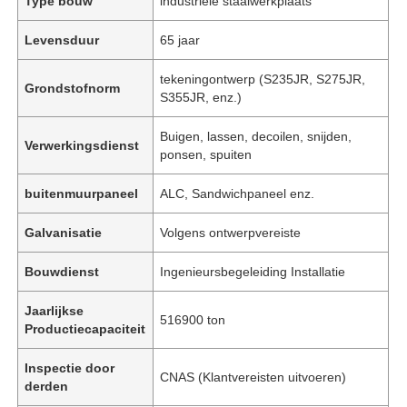
Type bouw
industriële staalwerkplaats
Levensduur
65 jaar
tekeningontwerp (S235JR, S275JR,
Grondstofnorm
S355JR, enz.)
Buigen, lassen, decoilen, snijden,
Verwerkingsdienst
ponsen, spuiten
buitenmuurpaneel
ALC, Sandwichpaneel enz.
Galvanisatie
Volgens ontwerpvereiste
Bouwdienst
Ingenieursbegeleiding Installatie
Jaarlijkse
516900 ton
Productiecapaciteit
Inspectie door
CNAS (Klantvereisten uitvoeren)
derden