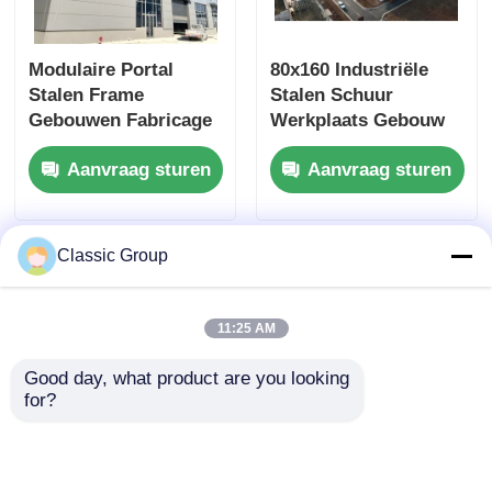
Modulaire Portal
80x160 Industriële
Stalen Frame
Stalen Schuur
Gebouwen Fabricage
Werkplaats Gebouw
ALC Wandpaneel
Sandwichpaneel
Aanvraag sturen
Aanvraag sturen
Aangepast
Classic Group
11:25 AM
Good day, what product are you looking 
for?
Zwaargewicht
Brandwerende
lichtgewicht
Geassembleerde