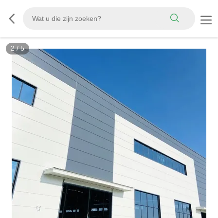
2
/
5