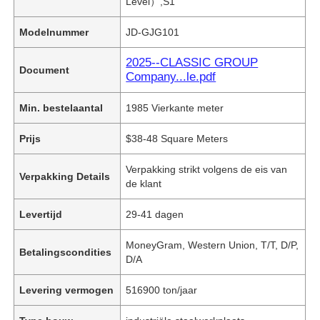
Level）,S1
Modelnummer
JD-GJG101
2025--CLASSIC GROUP
Document
Company...le.pdf
Min. bestelaantal
1985 Vierkante meter
Prijs
$38-48 Square Meters
Verpakking strikt volgens de eis van
Verpakking Details
de klant
Levertijd
29-41 dagen
MoneyGram, Western Union, T/T, D/P,
Betalingscondities
D/A
Levering vermogen
516900 ton/jaar