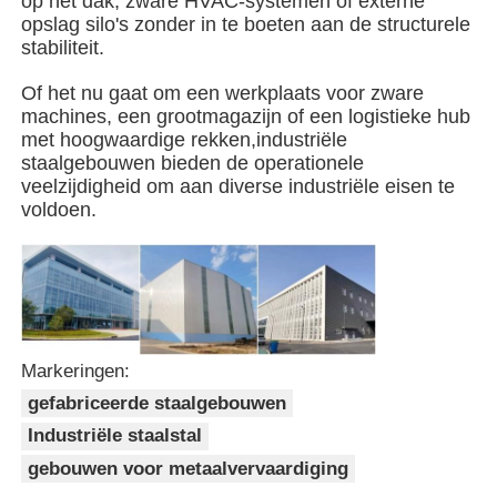
op het dak, zware HVAC-systemen of externe
opslag silo's zonder in te boeten aan de structurele
stabiliteit.
Stalen structuurgebouw
Of het nu gaat om een werkplaats voor zware
machines, een grootmagazijn of een logistieke hub
Workshop staalconstructies
met hoogwaardige rekken,industriële
staalgebouwen bieden de operationele
veelzijdigheid om aan diverse industriële eisen te
staalconstructie magazijn
voldoen.
Schuur voor staalconstructies
Zware Staalstructuur
Markeringen:
gefabriceerde staalgebouwen
Stalen brug
Industriële staalstal
gebouwen voor metaalvervaardiging
stalen structuurkantoor