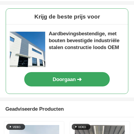
Pluimveestal met stalen structuur
Krijg de beste prijs voor
Staalconstructie met meerdere verdiepingen
Aardbevingsbestendige, met
bouten bevestigde industriële
stalen constructie loods OEM
Industriële staalconstructie
Openbare Stalen Gebouw
Doorgaan
Commerciële staalstructuur
Geadviseerde Producten
Voorgefabriceerde staalconstructie