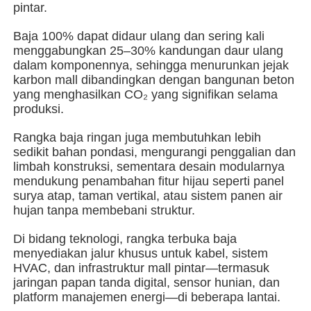
pintar.
Baja 100% dapat didaur ulang dan sering kali
Tentang kita
menggabungkan 25–30% kandungan daur ulang
dalam komponennya, sehingga menurunkan jejak
karbon mall dibandingkan dengan bangunan beton
Wisata pabrik
yang menghasilkan CO₂ yang signifikan selama
produksi.
Kontrol kualitas
Rangka baja ringan juga membutuhkan lebih
sedikit bahan pondasi, mengurangi penggalian dan
limbah konstruksi, sementara desain modularnya
Hubungi kami
mendukung penambahan fitur hijau seperti panel
surya atap, taman vertikal, atau sistem panen air
hujan tanpa membebani struktur.
Berita
Di bidang teknologi, rangka terbuka baja
menyediakan jalur khusus untuk kabel, sistem
Semua Kasus
HVAC, dan infrastruktur mall pintar—termasuk
jaringan papan tanda digital, sensor hunian, dan
platform manajemen energi—di beberapa lantai.
Quote request suatu