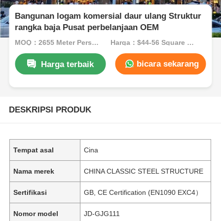
Bangunan logam komersial daur ulang Struktur
rangka baja Pusat perbelanjaan OEM
MOQ：2655 Meter Persegi
Harga：$44-56 Square Meters
bicara sekarang
Harga terbaik
DESKRIPSI PRODUK
Tempat asal
Cina
Nama merek
CHINA CLASSIC STEEL STRUCTURE
Sertifikasi
GB, CE Certification (EN1090 EXC4）
Nomor model
JD-GJG111