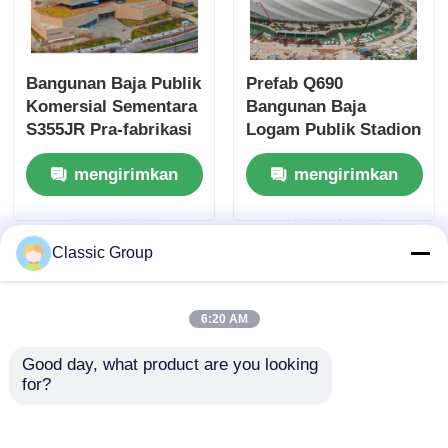
Bangunan Baja Publik
Prefab Q690
Komersial Sementara
Bangunan Baja
S355JR Pra-fabrikasi
Logam Publik Stadion
Kustom
Toko
mengirimkan
mengirimkan
permintaan
permintaan
Classic Group
6:20 AM
Good day, what product are you looking 
for?
Bangunan Ritel
Bangunan Baja Ritel