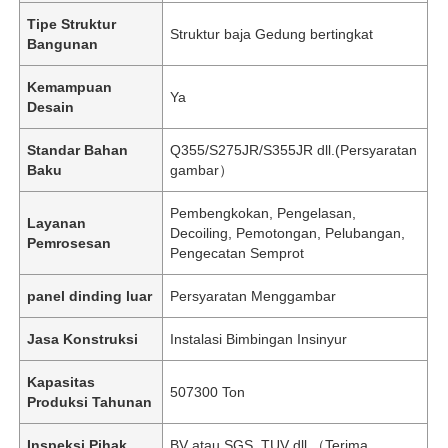
Tipe Struktur
Struktur baja Gedung bertingkat
Bangunan
Kemampuan
Ya
Desain
Standar Bahan
Q355/S275JR/S355JR dll.(Persyaratan
Baku
gambar）
Pembengkokan, Pengelasan,
Layanan
Decoiling, Pemotongan, Pelubangan,
Pemrosesan
Pengecatan Semprot
panel dinding luar
Persyaratan Menggambar
Jasa Konstruksi
Instalasi Bimbingan Insinyur
Kapasitas
507300 Ton
Produksi Tahunan
Inspeksi Pihak
BV atau SGS, TUV dll.（Terima