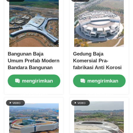
Bangunan Baja
Gedung Baja
Umum Prefab Modern
Komersial Pra-
Bandara Bangunan
fabrikasi Anti Korosi
Komersial Kerangka
Struktur Aula
mengirimkan
mengirimkan
Modular
Pameran
permintaan
permintaan