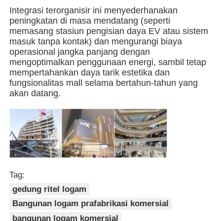
Integrasi terorganisir ini menyederhanakan
peningkatan di masa mendatang (seperti
Bangunan struktur baja
memasang stasiun pengisian daya EV atau sistem
masuk tanpa kontak) dan mengurangi biaya
operasional jangka panjang dengan
Bengkel Struktur Baja
mengoptimalkan penggunaan energi, sambil tetap
mempertahankan daya tarik estetika dan
fungsionalitas mall selama bertahun-tahun yang
gudang struktur baja
akan datang.
Gudang Struktur Baja
Struktur Baja Berat
Tag:
Jembatan Struktur Baja
gedung ritel logam
Bangunan logam prafabrikasi komersial
Kantor Struktur Baja
bangunan logam komersial