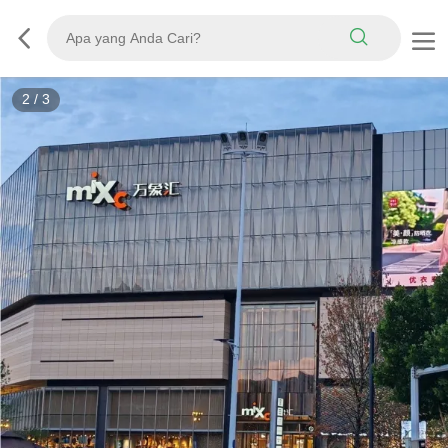
2
/
3