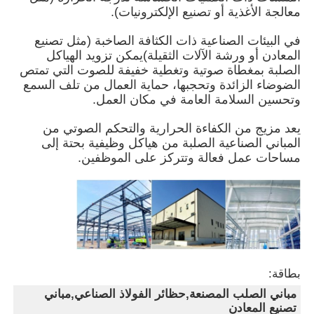
معالجة الأغذية أو تصنيع الإلكترونيات).
في البيئات الصناعية ذات الكثافة الصاخبة (مثل تصنيع
حول بنا
المعادن أو ورشة الآلات الثقيلة)يمكن تزويد الهياكل
الصلبة بمغطاة صوتية وتغطية خفيفة للصوت التي تمتص
الضوضاء الزائدة وتحجبها، حماية العمال من تلف السمع
جولة في المعمل
وتحسين السلامة العامة في مكان العمل.
يعد مزيج من الكفاءة الحرارية والتحكم الصوتي من
ضبط الجودة
المباني الصناعية الصلبة من هياكل وظيفية بحتة إلى
مساحات عمل فعالة وتتركز على الموظفين.
اتصل بنا
أخبار
جميع القضايا
بطاقة:
مباني الصلب المصنعة,حظائر الفولاذ الصناعي,مباني
طلب اقتباس
تصنيع المعادن