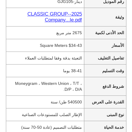
رقم الموديل
دينار-GJG105
2025--CLASSIC GROUP
وثيقة
Company...le.pdf
الحد الأدنى لكمية
2675 متر مربع
الأسعار
$34-43 Square Meters
تفاصيل التغليف
التعبئة بدقة وفقا لمتطلبات العملاء
وقت التسليم
38-41 يوما
Moneygram ، Western Union ، T/T ،
شروط الدفع
D/P ، D/A.
القدرة على العرض
540500 طن/ سنة
نوع المبنى
الإطار الصلب للمستودعات الصناعية
خدمة الحياة
متطلبات التصميم (عادة 50-70 سنة)