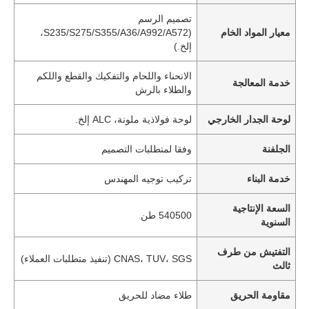
تصميم الرسم
معيار المواد الخام
(S235/S275/S355/A36/A992/A572،
إلخ.)
الانحناء واللحام والتفكيك والقطع واللكم
خدمة المعالجة
والطلاء بالرش
لوحة الجدار الخارجي
لوحة فولاذية ملونة، ALC إلخ.
الجلفنة
وفقا لمتطلبات التصميم
خدمة البناء
تركيب توجيه المهندس
السعة الإنتاجية
540500 طن
السنوية
التفتيش من طرف
CNAS، TUV، SGS (تنفيذ متطلبات العملاء)
ثالث
مقاومة الحريق
طلاء مضاد للحريق