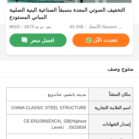
التخفيف الصوتي المعدة مسبقاً الصناعية البنية الصلبية
المباني المستودع
الأسعار：$34-43 Square Meters
MOQ：2675 متر مربع
نتحدث الآن
افضل سعر
منتوج وصف
مكان المنشأ
مدينة يانتشو، شاندونغ
اسم العلامة التجارية
CHINA CLASSIC STEEL STRUCTURE
CE-EN1090(EXC4), GB(Highest
إصدار الشهادات
Level）, ISO3834