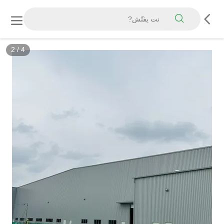
2
/
4