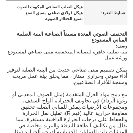
هيكل الصلب الصناعي المكبوت للصوت
,
تسليط الضوء:
هيكل فولاذي صناعي مسبق الصنع
,
تصنيع الحظائر الصوتية
التخفيف الصوتي المعدة مسبقاً الصناعية البنية الصلبية
المباني المستودع
وصف:
بنية صلبية جاهزة للصيانة المنخفضة مبنى صناعي لمستودع
ورشة عمل
يمكن تصميم مبنى صناعي حديث من البنية الصلبة لتوفير
أداء صوتي وحراري ممتاز ، مما يخلق بيئة عمل مريحة
ومنتجة للأفراد الصناعيين.
منزل
مع دمج مواد العزل المتقدمة (مثل الصوف المعدني أو
رغوة الرذاذ) في تجاويف الجدران، ألواح السقف،
ومجموعات الأرضيات،يمكن للمباني الصلبة تحقيق
المنتجات
مقاومة حرارية عالية (قيم R)، تقليل نقل الحرارة
والحفاظ على درجات الحرارة الداخلية مستقرة، مما
يقلل من تكاليف الطاقة للتدفئة والتبريد.وخاصة في
أشرطة فيديو
المنشآت ذات العمليات الحساسة لدرجة الحرارة (مثل