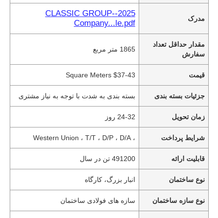
2025--CLASSIC GROUP
مدرک
Company...le.pdf
مقدار حداقل تعداد
1865 متر مربع
سفارش
قیمت
$37-43 Square Meters
جزئیات بسته بندی
بسته بندی به شدت با توجه به نیاز مشتری
زمان تحویل
24-32 روز
شرایط پرداخت
، Western Union ، T/T ، D/P ، D/A
قابلیت ارائه
491200 تن در سال
نوع ساختمان
انبار بزرگ، کارگاه
نوع سازه ساختمان
سازه های فولادی ساختمان