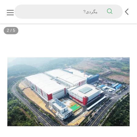
2
/
5