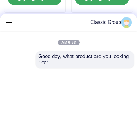
Classic Group
6:53 AM
Good day, what product are you looking 
for?
کارگاه ساختمانی سازه
ساختارهای فولادی مدرن
فولادی آشیانه
سبک گالوانیزه کارگاه
پیش‌ساخته، سوله
معماری انبار
دروازه‌ای
ارسال سؤال
ارسال سؤال
خانه
دربارهی ما
تماس با ما
Desktop Site