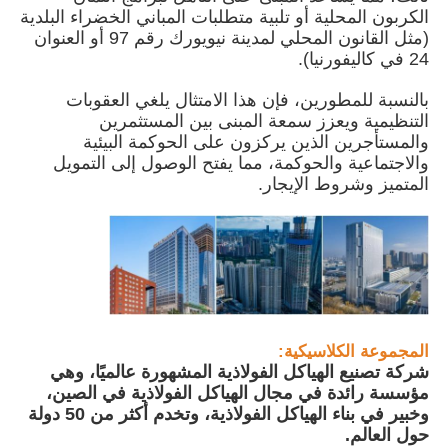
الكربون المحلية أو تلبية متطلبات المباني الخضراء البلدية
(مثل القانون المحلي لمدينة نيويورك رقم 97 أو العنوان
حول بنا
24 في كاليفورنيا).
بالنسبة للمطورين، فإن هذا الامتثال يلغي العقوبات
التنظيمية ويعزز سمعة المبنى بين المستثمرين
جولة في المعمل
والمستأجرين الذين يركزون على الحوكمة البيئية
والاجتماعية والحوكمة، مما يفتح الوصول إلى التمويل
المتميز وشروط الإيجار.
ضبط الجودة
اتصل بنا
أخبار
المجموعة الكلاسيكية:
شركة تصنيع الهياكل الفولاذية المشهورة عالميًا، وهي
جميع القضايا
مؤسسة رائدة في مجال الهياكل الفولاذية في الصين،
وخبير في بناء الهياكل الفولاذية، وتخدم أكثر من 50 دولة
حول العالم.
طلب اقتباس