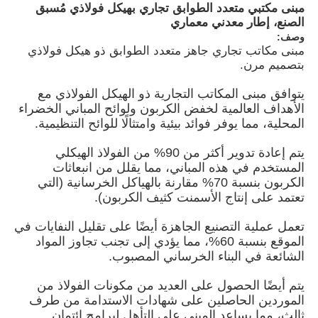
مبنى مكتبي متعدد الطوابق تجاري بهيكل فولاذي مُسبق
الصنع، إطار معدني معماري
وصف:
مبنى مكاتب تجاري جاهز متعدد الطوابق ذو هيكل فولاذي
بتصميم مرن.
يتوافق مبنى المكاتب التجارية ذو الهيكل الفولاذي مع
الأهداف العالمية لخفض الكربون ولوائح المباني الخضراء
المحلية، مما يوفر فوائد بيئية وامتثالًا للوائح التنظيمية.
يتم إعادة تدوير أكثر من 90% من الفولاذ الهيكلي
المستخدم في هذه المباني، مما يقلل من انبعاثات
الكربون بنسبة 70% مقارنة بالهياكل الخرسانية (التي
تعتمد على إنتاج الأسمنت كثيف الكربون).
منزل
تعمل عملية التصنيع الجاهزة أيضًا على تقليل النفايات في
الموقع بنسبة 60%، مما يؤدي إلى تجنب تجاوز المواد
الشائعة في البناء الخرساني المصبوب.
المنتجات
يتم أيضًا الحصول على العديد من مكونات الفولاذ من
الموردين الحاصلين على شهادات الاستدامة من طرف
أشرطة فيديو
ثالث، مما يساعد المبنى على التأهل لبرامج ائتمان