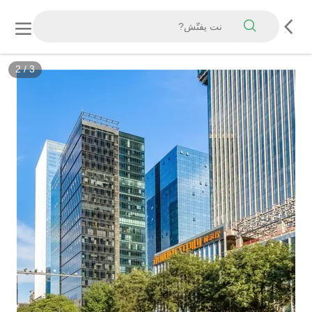
2
/
3