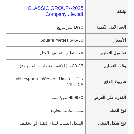
2025--CLASSIC GROUP
وثيقة
Company...le.pdf
الحد الأدنى لكمية
1890 متر مربع
الأسعار
$46-59 Square Meters
تفاصيل التغليف
تنفيذ نظام التغليف الأمثل.
وقت التسليم
33-37 يومًا (تنفيذ متطلبات المشروع)
Moneygram ، Western Union ، T/T ،
شروط الدفع
D/P ، D/A.
القدرة على العرض
499980 طن/ سنة
نوع المبنى
مبنى مكاتب تجارية
نوع هيكل المبنى
الهيكل الصلب للبناء الثقيل أو الخفيف